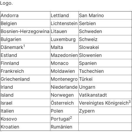
Logo.
Andorra
Lettland
San Marino
Belgien
Lichtenstein
Serbien
Bosnien-Herzegowina
Litauen
Schweden
Bulgarien
Luxemburg
Schweiz
1
Dänemark
Malta
Slowakei
Estland
Mazedonien
Slowenien
Finnland
Monaco
Spanien
Frankreich
Moldawien
Tschechien
Griechenland
Montenegro
Türkei
Irland
Niederlande
Ungarn
Island
Norwegen
Vatikanstadt
3
Israel
Österreich
Vereinigtes Königreich
Italien
Polen
Zypern
2
Kosovo
Portugal
Kroatien
Rumänien