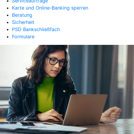
Serviceaufträge
Karte und Online-Banking sperren
Beratung
Sicherheit
PSD Bankschließfach
Formulare