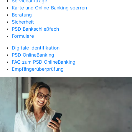
Serviceaufträge
Karte und Online-Banking sperren
Beratung
Sicherheit
PSD Bankschließfach
Formulare
Digitale Identifikation
PSD OnlineBanking
FAQ zum PSD OnlineBanking
Empfängerüberprüfung