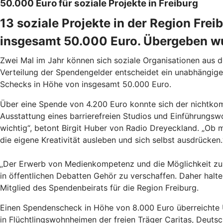
50.000 Euro für soziale Projekte in Freiburg
13 soziale Projekte in der Region Fre
insgesamt 50.000 Euro. Übergeben wu
Zwei Mal im Jahr können sich soziale Organisationen aus 
Verteilung der Spendengelder entscheidet ein unabhängige
Schecks in Höhe von insgesamt 50.000 Euro.
Über eine Spende von 4.200 Euro konnte sich der nichtkom
Ausstattung eines barrierefreien Studios und Einführungsw
wichtig“, betont Birgit Huber von Radio Dreyeckland. „Ob m
die eigene Kreativität ausleben und sich selbst ausdrücken
„Der Erwerb von Medienkompetenz und die Möglichkeit zur 
in öffentlichen Debatten Gehör zu verschaffen. Daher halten
Mitglied des Spendenbeirats für die Region Freiburg.
Einen Spendenscheck in Höhe von 8.000 Euro überreichte U
in Flüchtlingswohnheimen der freien Träger Caritas, Deuts