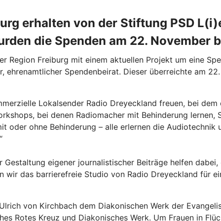
iburg erhalten von der Stiftung PSD L
rden die Spenden am 22. November be
der Region Freiburg mit einem aktuellen Projekt um eine S
r, ehrenamtlicher Spendenbeirat. Dieser überreichte am 2
merzielle Lokalsender Radio Dreyeckland freuen, bei dem d
orkshops, bei denen Radiomacher mit Behinderung lernen, Se
it oder ohne Behinderung – alle erlernen die Audiotechnik 
.“
Gestaltung eigener journalistischer Beiträge helfen dabei
 wir das barrierefreie Studio von Radio Dreyeckland für ein 
lrich von Kirchbach dem Diakonischen Werk der Evangelisc
ches Rotes Kreuz und Diakonisches Werk. Um Frauen in Flüch