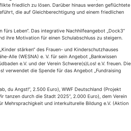
likte friedlich zu lösen. Darüber hinaus werden geflüchtete
ührt, die auf Gleichberechtigung und einem friedlichen
en fürs Leben“. Das integrative Nachhilfeangebot „Dock3“
d ihre Motivation für einen Schulabschluss zu steigern.
 „Kinder stärken“ des Frauen- und Kinderschutzhauses
Nähe-Alle (WESNA) e. V. für sein Angebot „Bankwissen
üdbaden e.V. und der Verein Schwere(s)Los! e.V. freuen. Die
Los! verwendet die Spende für das Angebot „Fundraising
b, du Angst!“, 2.500 Euro), WWF Deutschland (Projekt
Wir tanzen durch die Stadt 2025“, 2.000 Euro), dem Verein
ür Mehrsprachigkeit und interkulturelle Bildung e.V. (Aktion