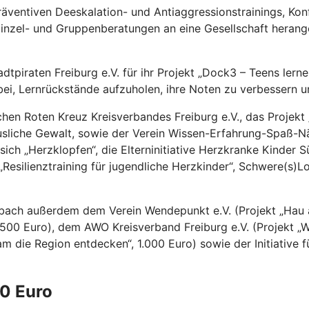
äventiven Deeskalation- und Antiaggressionstrainings, Konf
nzel- und Gruppenberatungen an eine Gesellschaft herangef
tpiraten Freiburg e.V. für ihr Projekt „Dock3 – Teens lern
ei, Lernrückstände aufzuholen, ihre Noten zu verbessern un
hen Roten Kreuz Kreisverbandes Freiburg e.V., das Projekt
Häusliche Gewalt, sowie der Verein Wissen-Erfahrung-Spaß-
ch „Herzklopfen“, die Elterninitiative Herzkranke Kinder S
„Resilienztraining für jugendliche Herzkinder“, Schwere(s)
bach außerdem dem Verein Wendepunkt e.V. (Projekt „Hau a
2.500 Euro), dem AWO Kreisverband Freiburg e.V. (Projekt „
am die Region entdecken“, 1.000 Euro) sowie der Initiative f
0 Euro